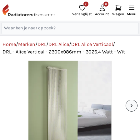
0
Verlanglijst
Account
Wagen
Menu
Home
/
Merken
/
DRL
/
DRL Alice
/
DRL Alice Verticaal
/
DRL - Alice Vertical - 2300x986mm - 3026.4 Watt - Wit