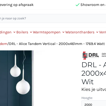
evering op afspraak
Showroom en 
idingen
Boilers
Warmtepompen
Waterontharders
Vent
andem
/
DRL - Alice Tandem Vertical - 2000x461mm - 1769.4 Watt 
DRL - 
2000x4
Wit
Kies je uitv
Hoogte: