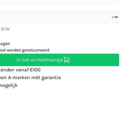
. BTW
dagen
niet worden geretourneerd
In het winkelmandje
zenden vanaf €100
leen A-merken mét garantie
ogelijk