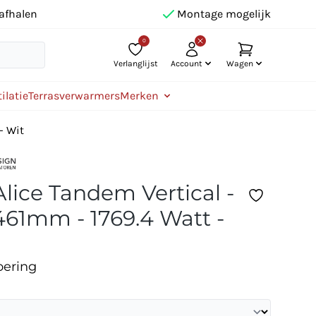
afhalen
Montage mogelijk
0
Verlanglijst
Account
Wagen
ilatie
Terrasverwarmers
Merken
- Wit
Alice Tandem Vertical -
61mm - 1769.4 Watt -
oering