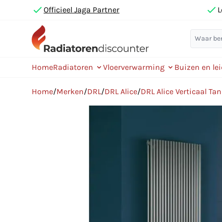
Officieel Jaga Partner
L
Home
Radiatoren
Vloerverwarming
Buizen en le
Home
/
Merken
/
DRL
/
DRL Alice
/
DRL Alice Verticaal T