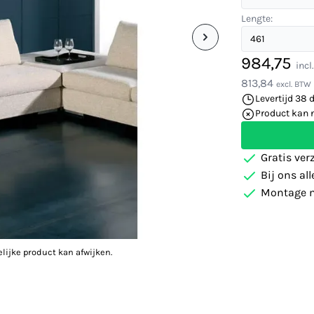
Lengte:
984,75
incl
813,84
excl. BTW
Levertijd 38 
Product kan 
Gratis ver
Bij ons al
Montage m
elijke product kan afwijken.