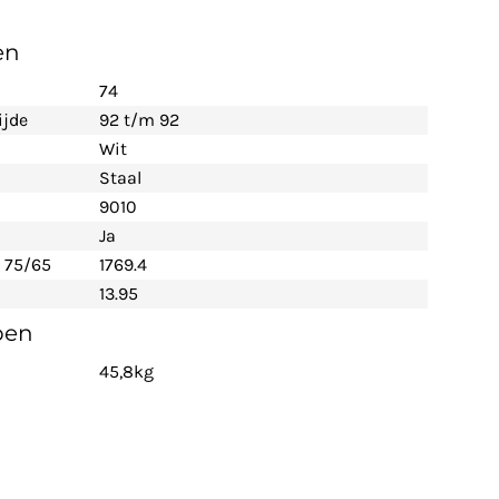
en
74
ijde
92 t/m 92
Wit
Staal
9010
Ja
 75/65
1769.4
13.95
pen
45,8kg