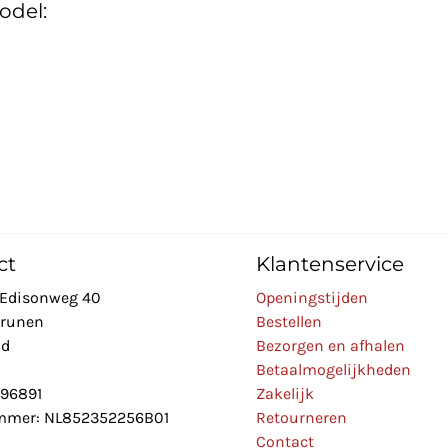
odel:
ct
Klantenservice
Edisonweg 40
Openingstijden
Drunen
Bestellen
nd
Bezorgen en afhalen
Betaalmogelijkheden
896891
Zakelijk
mer: NL852352256B01
Retourneren
Contact