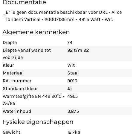
Documentatie
Er is geen documentatie beschikbaar voor DRL - Alice
Tandem Vertical - 2000x136mm - 491.5 Watt - Wit.
Algemene kenmerken
Diepte
74
Diepte vanaf wand tot
92 t/m 92
voorzijde
Kleur
Wit
Materiaal
Staal
RAL-nummer
9010
Standaard kleur
Ja
Warmteafgifte EN 442 20°C -
491.5
75/65
Waterinhoud
3.875
Fysieke eigenschappen
Gewicht:
12,7kg