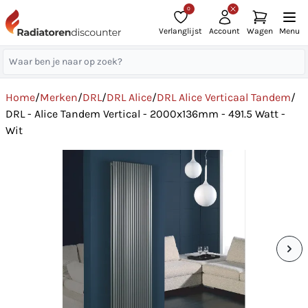
0
Verlanglijst
Account
Wagen
Menu
Home
/
Merken
/
DRL
/
DRL Alice
/
DRL Alice Verticaal Tandem
/
DRL - Alice Tandem Vertical - 2000x136mm - 491.5 Watt -
Wit