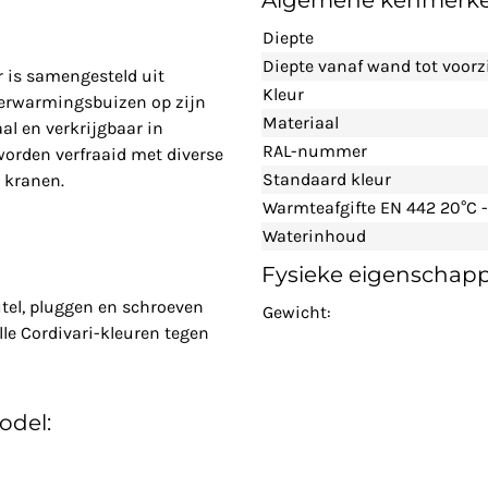
Algemene kenmerk
Diepte
Diepte vanaf wand tot voorz
r is samengesteld uit
Kleur
 verwarmingsbuizen op zijn
Materiaal
aal en verkrijgbaar in
RAL-nummer
 worden verfraaid met diverse
Standaard kleur
 kranen.
Warmteafgifte EN 442 20°C -
Waterinhoud
Fysieke eigenschap
tel, pluggen en schroeven
Gewicht:
lle Cordivari-kleuren tegen
odel: