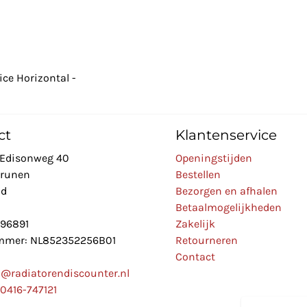
ice Horizontal -
ct
Klantenservice
Edisonweg 40
Openingstijden
Drunen
Bestellen
nd
Bezorgen en afhalen
Betaalmogelijkheden
896891
Zakelijk
mer: NL852352256B01
Retourneren
Contact
o@radiatorendiscounter.nl
0416-747121