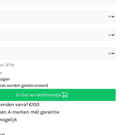
ncl. BTW
TW
dagen
niet worden geretourneerd
In het winkelmandje
zenden vanaf €100
leen A-merken mét garantie
ogelijk