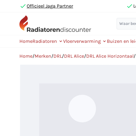
Officieel Jaga Partner
L
Home
Radiatoren
Vloerverwarming
Buizen en le
Home
/
Merken
/
DRL
/
DRL Alice
/
DRL Alice Horizontaal
/