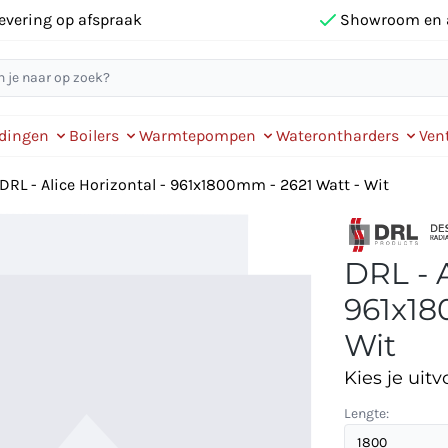
evering op afspraak
Showroom en 
idingen
Boilers
Warmtepompen
Waterontharders
Vent
DRL - Alice Horizontal - 961x1800mm - 2621 Watt - Wit
DRL - A
961x18
Wit
Kies je uitv
Lengte: