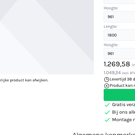
Hoogte:
Lengte:
Hoogte:
1.269,58
i
1.049,24
excl. B
Levertijd 38 
elijke product kan afwijken.
Product kan 
Gratis ver
Bij ons al
Montage m