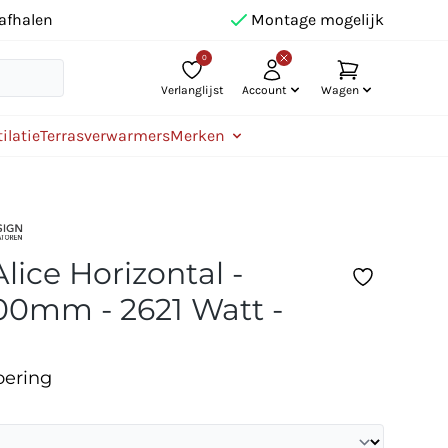
afhalen
Montage mogelijk
0
Verlanglijst
Account
Wagen
ilatie
Terrasverwarmers
Merken
lice Horizontal -
00mm - 2621 Watt -
oering