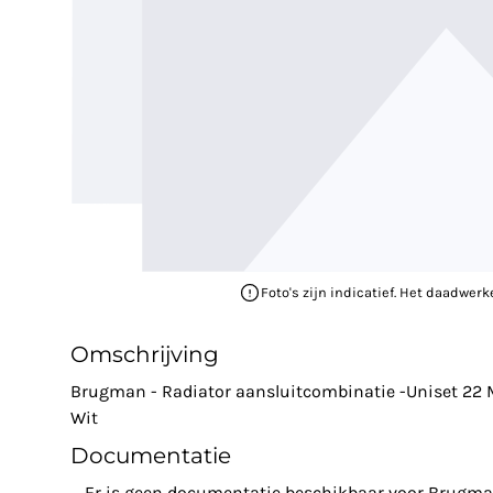
Foto's zijn indicatief. Het daadwerk
Omschrijving
Brugman - Radiator aansluitcombinatie -Uniset 22 M
Wit
Documentatie
Er is geen documentatie beschikbaar voor Brugma