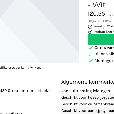
- Wit
120,55
incl
99,63
excl. BTW
Levertijd 21 
Product kan 
Gratis ver
Bij ons al
Montage m
elijke product kan afwijken.
Algemene kenmerk
30 S + kraan + onderblok -
Aansluitrichting leidingen
Geschikt voor tweepijpsyst
Geschikt voor vul/aftapkraa
Geschikt voor éénpijpsyste
n - Radiator