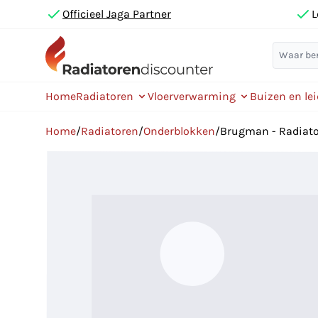
Officieel Jaga Partner
L
Home
Radiatoren
Vloerverwarming
Buizen en le
Home
/
Radiatoren
/
Onderblokken
/
Brugman - Radiator