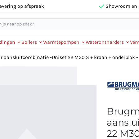
evering op afspraak
Showroom en 
idingen
Boilers
Warmtepompen
Waterontharders
Vent
 aansluitcombinatie -Uniset 22 M30 S + kraan + onderblok -
Brugma
aanslu
22 M30