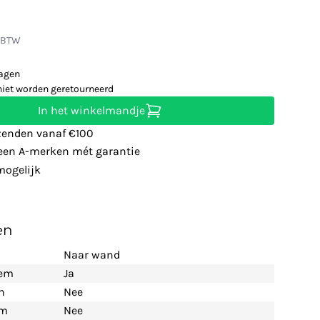
. BTW
dagen
niet worden geretourneerd
In het winkelmandje
zenden vanaf €100
leen A-merken mét garantie
ogelijk
en
Naar wand
eem
Ja
n
Nee
em
Nee