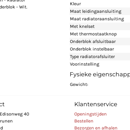
Kleur
erblok - Wit.
Maat leidingaansluiting
Maat radiatoraansluiting
Met knelset
Met thermostaatknop
Onderblok afsluitbaar
Onderblok instelbaar
Type radiatorafsluiter
Voorinstelling
Fysieke eigenschap
Gewicht:
ct
Klantenservice
Edisonweg 40
Openingstijden
Drunen
Bestellen
nd
Bezorgen en afhalen