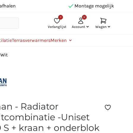
afhalen
Montage mogelijk
0
Verlanglijst
Account
Wagen
ilatie
Terrasverwarmers
Merken
 Wit
n - Radiator
itcombinatie -Uniset
 S + kraan + onderblok