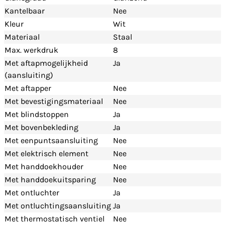
Kantelbaar
Nee
Kleur
Wit
Materiaal
Staal
Max. werkdruk
8
Met aftapmogelijkheid
Ja
(aansluiting)
Met aftapper
Nee
Met bevestigingsmateriaal
Nee
Met blindstoppen
Ja
Met bovenbekleding
Ja
Met eenpuntsaansluiting
Nee
Met elektrisch element
Nee
Met handdoekhouder
Nee
Met handdoekuitsparing
Nee
Met ontluchter
Ja
Met ontluchtingsaansluiting
Ja
Met thermostatisch ventiel
Nee