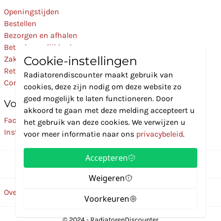
Openingstijden
Bestellen
Bezorgen en afhalen
Betaalmogelijkheden
Cookie-instellingen
Zakelijk
Retourneren
Radiatorendiscounter maakt gebruik van
Contact
cookies, deze zijn nodig om deze website zo
goed mogelijk te laten functioneren. Door
Volg Ons
akkoord te gaan met deze melding accepteert u
Facebook
het gebruik van deze cookies. We verwijzen u
Instagram
voor meer informatie naar ons
privacybeleid
.
Accepteren
Weigeren
Over ons
Disclaimer
Privacybeleid
Algemene voorwaarden
Voorkeuren
© 2024 - RadiatorenDiscounter