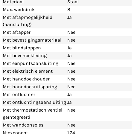
Materiaal
Staal
Max. werkdruk
8
Met aftapmogelijkheid
Ja
(aansluiting)
Met aftapper
Nee
Met bevestigingsmateriaal
Nee
Met blindstoppen
Ja
Met bovenbekleding
Ja
Met eenpuntsaansluiting
Nee
Met elektrisch element
Nee
Met handdoekhouder
Nee
Met handdoekuitsparing
Nee
Met ontluchter
Ja
Met ontluchtingsaansluiting
Ja
Met thermostatisch ventiel
Nee
geïntegreerd
Met wandconsoles
Nee
N-exponent
1.24