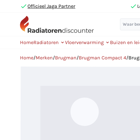
Officieel Jaga Partner
L
Home
Radiatoren
Vloerverwarming
Buizen en le
Home
/
Merken
/
Brugman
/
Brugman Compact 4
/
Brug