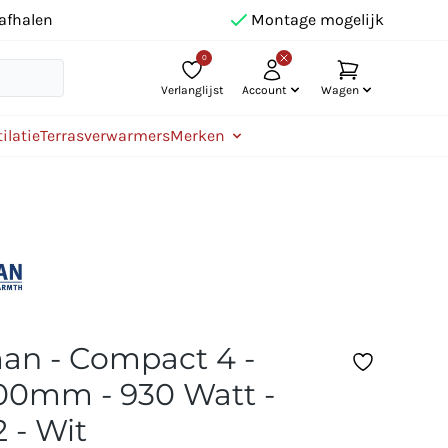
afhalen
Montage mogelijk
0
Verlanglijst
Account
Wagen
ilatie
Terrasverwarmers
Merken
n - Compact 4 -
0mm - 930 Watt -
 - Wit