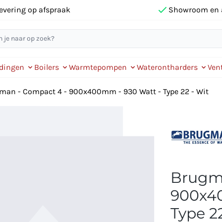
evering op afspraak
Showroom en 
idingen
Boilers
Warmtepompen
Waterontharders
Vent
man - Compact 4 - 900x400mm - 930 Watt - Type 22 - Wit
Brugma
900x40
Type 22