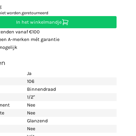
g
niet worden geretourneerd
In het winkelmandje
zenden vanaf €100
leen A-merken mét garantie
ogelijk
en
Ja
106
Binnendraad
1/2"
ement
Nee
te
Nee
Glanzend
Nee