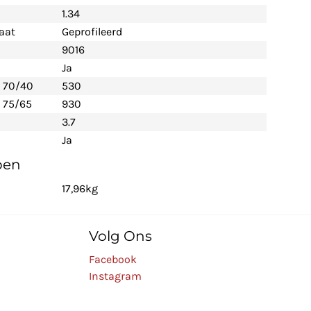
1.34
aat
Geprofileerd
9016
Ja
- 70/40
530
 75/65
930
3.7
Ja
pen
17,96kg
Volg Ons
Facebook
Instagram