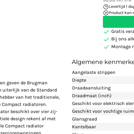
excl. BTW
Levertijd 1 da
Product kan 
Gratis ver
Bij ons al
Montage m
Algemene kenmerk
Aangelaste strippen
Diepte
nelen geven de Brugman
Draadaansluiting
 uiterlijk van de Standard
Draadmaat (inch)
fhebber van het traditionele,
Geschikt voor elektrisch el
ze Compact radiatoren.
Geschikt voor vochtige ruim
or beschikt over vier zij-
tiele design rekent af met
Glansgraad
ele Compact radiator
Kantelbaar
n seniorenwoningen.