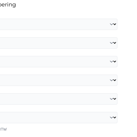
oering
 BTW