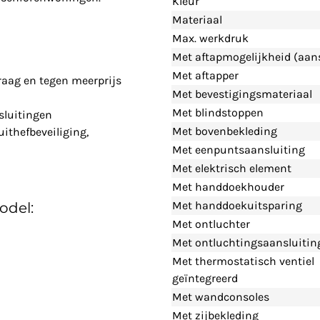
Kleur
Materiaal
Max. werkdruk
Met aftapmogelijkheid (aans
Met aftapper
raag en tegen meerprijs
Met bevestigingsmateriaal
Met blindstoppen
sluitingen
Met bovenbekleding
uithefbeveiliging,
Met eenpuntsaansluiting
Met elektrisch element
Met handdoekhouder
Met handdoekuitsparing
odel:
Met ontluchter
Met ontluchtingsaansluitin
Met thermostatisch ventiel
geïntegreerd
Met wandconsoles
Met zijbekleding