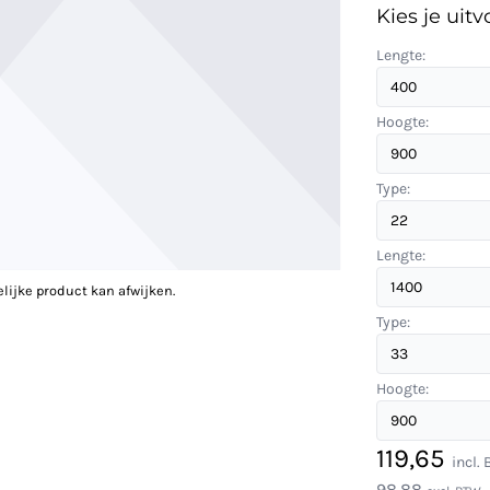
Kies je uitv
Lengte:
Hoogte:
Type:
Lengte:
elijke product kan afwijken.
Type:
Hoogte:
119,65
incl.
98,88