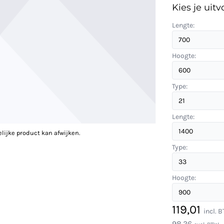
Kies je uitv
Lengte:
Hoogte:
Type:
Lengte:
elijke product kan afwijken.
Type:
Hoogte:
119,01
incl. 
98,36