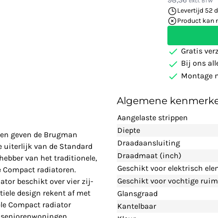
excl. BTW
Levertijd 52 
Product kan 
Gratis ver
Bij ons al
Montage m
Algemene kenmerk
Aangelaste strippen
Diepte
nelen geven de Brugman
Draadaansluiting
 uiterlijk van de Standard
Draadmaat (inch)
fhebber van het traditionele,
Geschikt voor elektrisch el
ze Compact radiatoren.
Geschikt voor vochtige ruim
or beschikt over vier zij-
tiele design rekent af met
Glansgraad
ele Compact radiator
Kantelbaar
n seniorenwoningen.