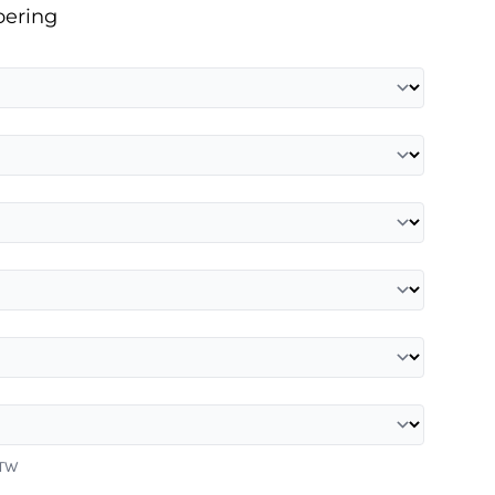
oering
BTW