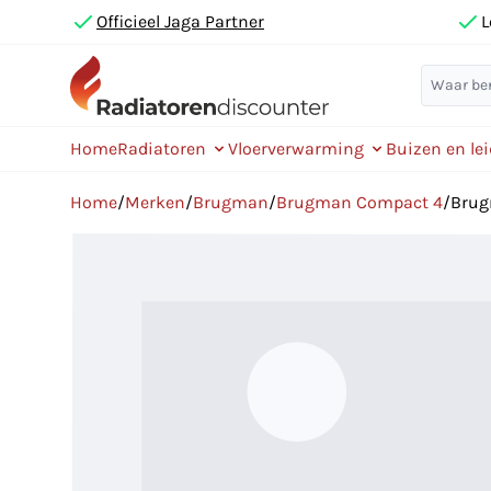
Officieel Jaga Partner
L
Home
Radiatoren
Vloerverwarming
Buizen en le
Home
/
Merken
/
Brugman
/
Brugman Compact 4
/
Brug