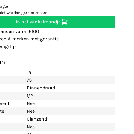
dagen
niet worden geretourneerd
In het winkelmandje
zenden vanaf €100
leen A-merken mét garantie
ogelijk
en
Ja
73
Binnendraad
1/2"
ement
Nee
te
Nee
Glanzend
Nee