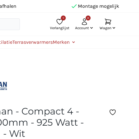
afhalen
Montage mogelijk
0
Verlanglijst
Account
Wagen
ilatie
Terrasverwarmers
Merken
n - Compact 4 -
0mm - 925 Watt -
 - Wit