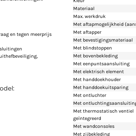
Kleur
Materiaal
Max. werkdruk
Met aftapmogelijkheid (aans
Met aftapper
raag en tegen meerprijs
Met bevestigingsmateriaal
Met blindstoppen
sluitingen
Met bovenbekleding
uithefbeveiliging,
Met eenpuntsaansluiting
Met elektrisch element
Met handdoekhouder
Met handdoekuitsparing
odel:
Met ontluchter
Met ontluchtingsaansluitin
Met thermostatisch ventiel
geïntegreerd
Met wandconsoles
Met zijbekleding