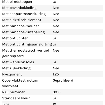
Met blindstoppen
Ja
Met bovenbekleding
Nee
Met eenpuntsaansluiting
Nee
Met elektrisch element
Nee
Met handdoekhouder
Nee
Met handdoekuitsparing
Nee
Met ontluchter
Ja
Met ontluchtingsaansluiting
Ja
Met thermostatisch ventiel
Nee
geïntegreerd
Met wandconsoles
Ja
Met zijbekleding
Nee
N-exponent
1.25
Oppervlaktestructuur
Geprofileerd
voorplaat
RAL-nummer
9016
Standaard kleur
Ja
Type
10