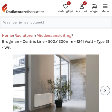
0
Verlanglijst
Account
Wagen
Menu
Home
/
Radiatoren
/
Middenaansluiting
/
Brugman - Centric Line - 500x1200mm - 1241 Watt - Type 21
- Wit