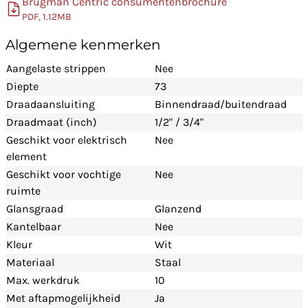
Brugman Centric consumentenbrochure
PDF, 1.12MB
Algemene kenmerken
Aangelaste strippen
Nee
Diepte
73
Draadaansluiting
Binnendraad/buitendraad
Draadmaat (inch)
1/2" / 3/4"
Geschikt voor elektrisch
Nee
element
Geschikt voor vochtige
Nee
ruimte
Glansgraad
Glanzend
Kantelbaar
Nee
Kleur
Wit
Materiaal
Staal
Max. werkdruk
10
Met aftapmogelijkheid
Ja