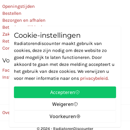
Openingstijden
Bestellen
Bezorgen en afhalen
Betaalmogelijkheden
Cookie-instellingen
Zakelijk
Retourneren
Radiatorendiscounter maakt gebruik van
Contact
cookies, deze zijn nodig om deze website zo
goed mogelijk te laten functioneren. Door
Volg Ons
akkoord te gaan met deze melding accepteert u
Facebook
het gebruik van deze cookies. We verwijzen u
Instagram
voor meer informatie naar ons
privacybeleid
.
Accepteren
Weigeren
Over ons
Disclaimer
Privacybeleid
Algemene voorwaarden
Voorkeuren
© 2024 - RadiatorenDiscounter