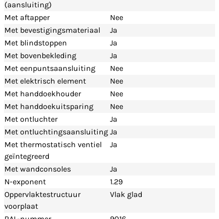
(aansluiting)
Met aftapper
Nee
Met bevestigingsmateriaal
Ja
Met blindstoppen
Ja
Met bovenbekleding
Ja
Met eenpuntsaansluiting
Nee
Met elektrisch element
Nee
Met handdoekhouder
Nee
Met handdoekuitsparing
Nee
Met ontluchter
Ja
Met ontluchtingsaansluiting
Ja
Met thermostatisch ventiel
Ja
geïntegreerd
Met wandconsoles
Ja
N-exponent
1.29
Oppervlaktestructuur
Vlak glad
voorplaat
RAL-nummer
9016