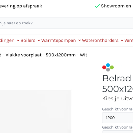
evering op afspraak
Showroom en 
idingen
Boilers
Warmtepompen
Waterontharders
Vent
d - Vlakke voorplaat - 500x1200mm - Wit
Belrad 
500x1
Kies je uitv
Geschikt voor ra
Geschikt voor ra