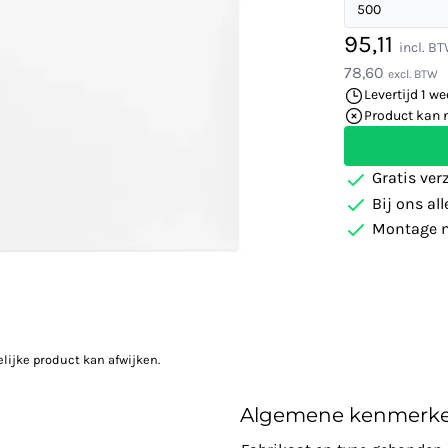
95,11
incl. B
78,60
excl. BTW
Levertijd 1 w
Product kan 
Gratis ver
Bij ons al
Montage m
elijke product kan afwijken.
Algemene kenmerk