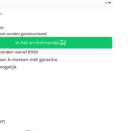
TW
eek
niet worden geretourneerd
In het winkelmandje
zenden vanaf €100
leen A-merken mét garantie
ogelijk
en