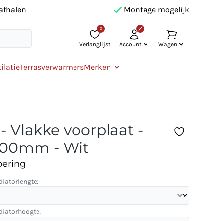
afhalen
Montage mogelijk
0
Verlanglijst
Account
Wagen
ilatie
Terrasverwarmers
Merken
- Vlakke voorplaat -
200mm - Wit
oering
diatorlengte:
diatorhoogte: