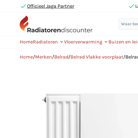
Officieel Jaga Partner
L
Home
Radiatoren
Vloerverwarming
Buizen en le
Home
/
Merken
/
Belrad
/
Belrad Vlakke voorplaat
/
Belra