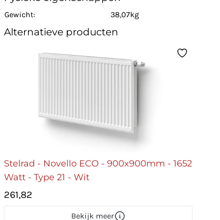
Gewicht:
38,07kg
Alternatieve producten
Stelrad - Novello ECO - 900x900mm - 1652
Watt - Type 21 - Wit
261,82
Bekijk meer