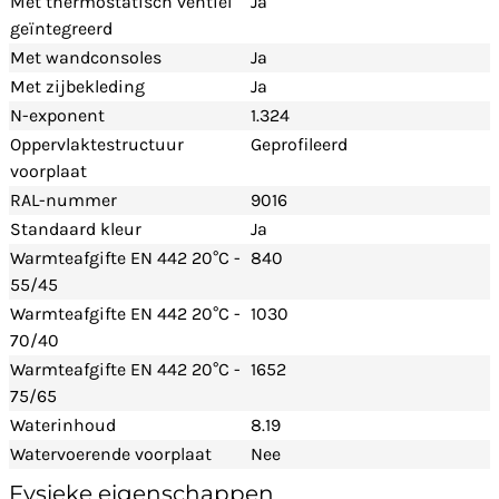
Met thermostatisch ventiel
Ja
geïntegreerd
Met wandconsoles
Ja
Met zijbekleding
Ja
N-exponent
1.324
Oppervlaktestructuur
Geprofileerd
voorplaat
RAL-nummer
9016
Standaard kleur
Ja
Warmteafgifte EN 442 20°C -
840
55/45
Warmteafgifte EN 442 20°C -
1030
70/40
Warmteafgifte EN 442 20°C -
1652
75/65
Waterinhoud
8.19
Watervoerende voorplaat
Nee
Fysieke eigenschappen