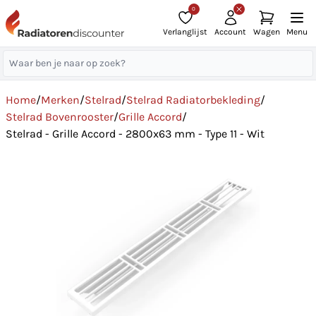
0
Verlanglijst
Account
Wagen
Menu
Home
/
Merken
/
Stelrad
/
Stelrad Radiatorbekleding
/
Stelrad Bovenrooster
/
Grille Accord
/
Stelrad - Grille Accord - 2800x63 mm - Type 11 - Wit