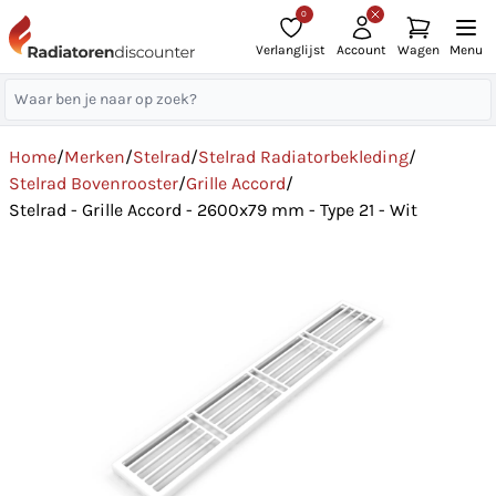
0
Verlanglijst
Account
Wagen
Menu
Home
/
Merken
/
Stelrad
/
Stelrad Radiatorbekleding
/
Stelrad Bovenrooster
/
Grille Accord
/
Stelrad - Grille Accord - 2600x79 mm - Type 21 - Wit