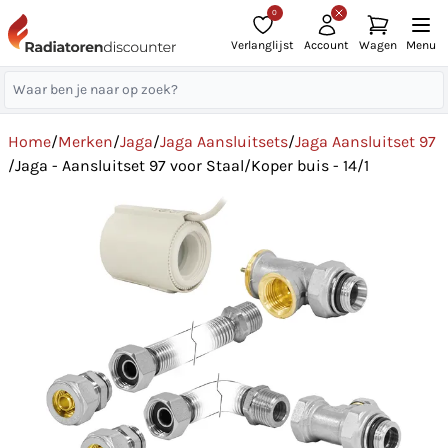
0
Verlanglijst
Account
Wagen
Menu
Home
/
Merken
/
Jaga
/
Jaga Aansluitsets
/
Jaga Aansluitset 97
/
Jaga - Aansluitset 97 voor Staal/Koper buis - 14/1