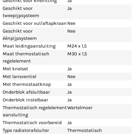
Geschikt voor knelfitting
Ja
Geschikt voor
Ja
tweepijpsysteem
Geschikt voor vul/aftapkraan
Nee
Geschikt voor
Nee
éénpijpsysteem
Maat leidingaansluiting
M24 x 1,5
Maat thermostatisch
M30 x 1,5
regelelement
Met knelset
Ja
Met lansventiel
Nee
Met thermostaatknop
Ja
Onderblok afsluitbaar
Ja
Onderblok instelbaar
Ja
Thermostatisch regelelement
Wartelmoer
aansluiting
Thermostatisch voorbereid
Ja
Type radiatorafsluiter
Thermostatisch