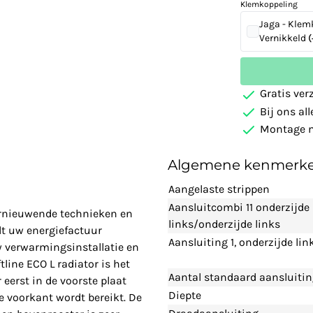
Klemkoppeling
Jaga - Klem
Vernikkeld
(
Gratis ver
Bij ons al
Montage m
Algemene kenmerk
Aangelaste strippen
Aansluitcombi 11 onderzijde
vernieuwende technieken en
links/onderzijde links
t uw energiefactuur
Aansluiting 1, onderzijde lin
w verwarmingsinstallatie en
line ECO L radiator is het
Aantal standaard aansluiti
eerst in de voorste plaat
Diepte
 voorkant wordt bereikt. De