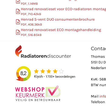
PDF, 1.14MB
Henrad renovatieset voor ECO-radiatoren monta
PDF, 710.42kB
Henrad S-vent DUO consumentenbrochure
PDF, 406.36kB
Henrad renovatieset ECO montagehandleiding
PDF, 516.85kB
Conta
Thomas 
5151 DJ 
Nederla
KvK: 56
BTW num
Mail
inf
Telefoon