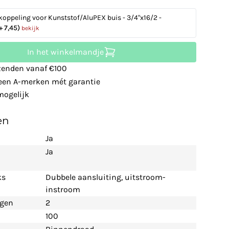
koppeling voor Kunststof/AluPEX buis - 3/4"x16/2 -
+ 7,45)
bekijk
In het winkelmandje
zenden vanaf €100
leen A-merken mét garantie
ogelijk
en
Ja
Ja
ks
Dubbele aansluiting, uitstroom-
instroom
ngen
2
100