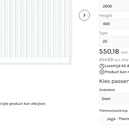
Hoogte:
Type:
550,18
incl
454,69
excl. BTW
Levertijd 44 
Product kan 
Kies passe
Onderblok
Geen
elijke product kan afwijken.
Thermostaatknop
Jaga - Ther