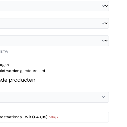
. BTW
dagen
niet worden geretourneerd
nde producten
mostaatknop - Wit
(+ 43,95)
bekijk