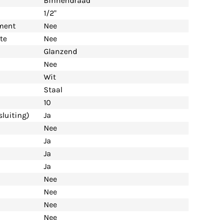
Binnendraad
1/2"
ement
Nee
te
Nee
Glanzend
Nee
Wit
Staal
10
luiting)
Ja
Nee
Ja
Ja
Ja
Nee
Nee
Nee
Nee