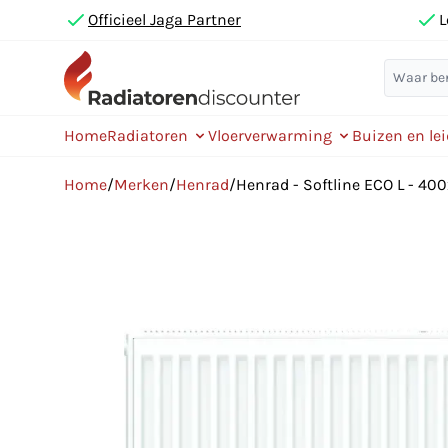
Officieel Jaga Partner
L
Home
Radiatoren
Vloerverwarming
Buizen en le
Home
/
Merken
/
Henrad
/
Henrad - Softline ECO L - 40