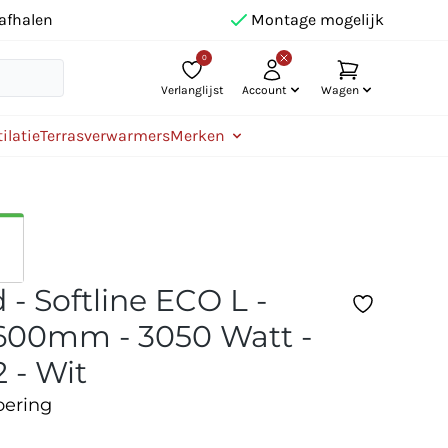
afhalen
Montage mogelijk
0
Verlanglijst
Account
Wagen
ilatie
Terrasverwarmers
Merken
- Softline ECO L -
00mm - 3050 Watt -
 - Wit
oering