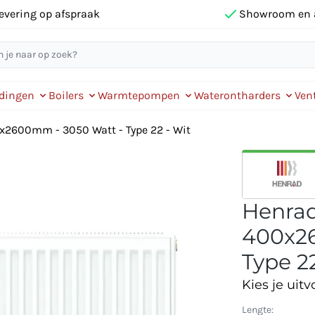
evering op afspraak
Showroom en 
idingen
Boilers
Warmtepompen
Waterontharders
Vent
0x2600mm - 3050 Watt - Type 22 - Wit
Henrad 
400x26
Type 22
Kies je uitv
Lengte: