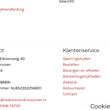
Gewicht:
gehandleiding
ct
Klantenservice
Edisonweg 40
Openingstijden
Drunen
Bestellen
nd
Bezorgen en afhalen
Betaalmogelijkheden
896891
Zakelijk
mer: NL852352256B01
Retourneren
Contact
o@radiatorendiscounter.nl
Cookie
0416-747121