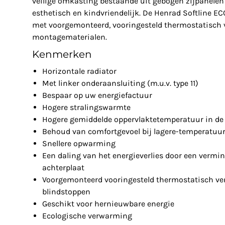
veilige omkasting bestaande uit gebogen zijpanelen 
esthetisch en kindvriendelijk. De Henrad Softline EC
met voorgemonteerd, vooringesteld thermostatisch v
montagematerialen.
Kenmerken
Horizontale radiator
Met linker onderaansluiting (m.u.v. type 11)
Bespaar op uw energiefactuur
Hogere stralingswarmte
Hogere gemiddelde oppervlaktetemperatuur in de 
Behoud van comfortgevoel bij lagere-temperatuu
Snellere opwarming
Een daling van het energieverlies door een vermin
achterplaat
Voorgemonteerd vooringesteld thermostatisch ven
blindstoppen
Geschikt voor hernieuwbare energie
Ecologische verwarming