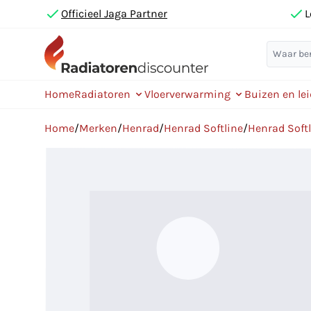
Officieel Jaga Partner
L
Home
Radiatoren
Vloerverwarming
Buizen en le
Home
/
Merken
/
Henrad
/
Henrad Softline
/
Henrad Softl