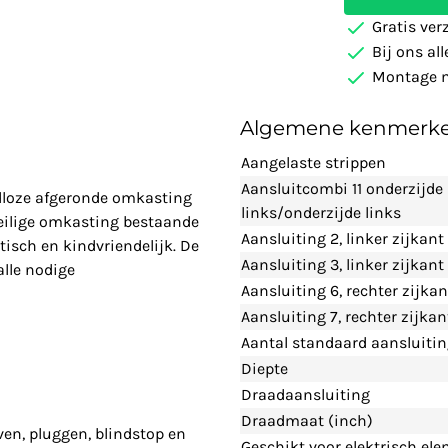
Gratis ver
Bij ons al
Montage m
Algemene kenmerk
Aangelaste strippen
Aansluitcombi 11 onderzijde
adloze afgeronde omkasting
links/onderzijde links
eilige omkasting bestaande
Aansluiting 2, linker zijkant
tisch en kindvriendelijk. De
Aansluiting 3, linker zijkan
alle nodige
Aansluiting 6, rechter zijka
Aansluiting 7, rechter zijka
Aantal standaard aansluiti
Diepte
Draadaansluiting
Draadmaat (inch)
ven, pluggen, blindstop en
Geschikt voor elektrisch el