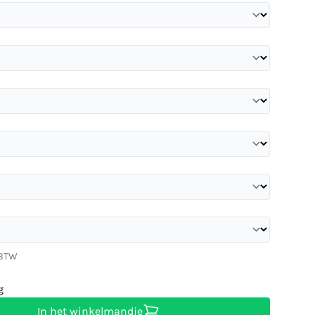
 BTW
g
In het winkelmandje