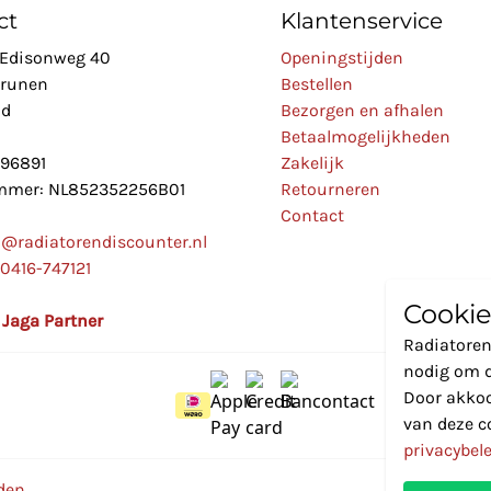
ct
Klantenservice
Edisonweg 40
Openingstijden
Drunen
Bestellen
nd
Bezorgen en afhalen
Betaalmogelijkheden
896891
Zakelijk
mer: NL852352256B01
Retourneren
Contact
o@radiatorendiscounter.nl
0416-747121
Cookie
l Jaga Partner
Radiatoren
nodig om d
Door akkoo
van deze c
privacybel
den