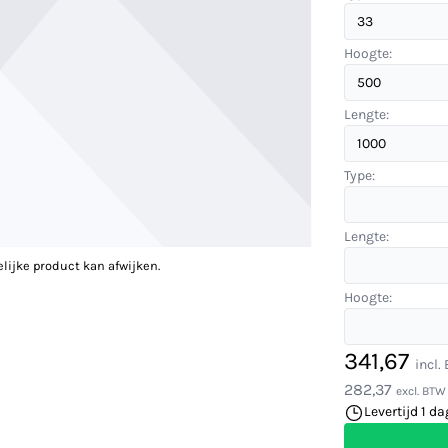
Hoogte:
Lengte:
Type:
Lengte:
elijke product kan afwijken.
Hoogte:
341,67
incl.
282,37
excl. BTW
Levertijd 1 da