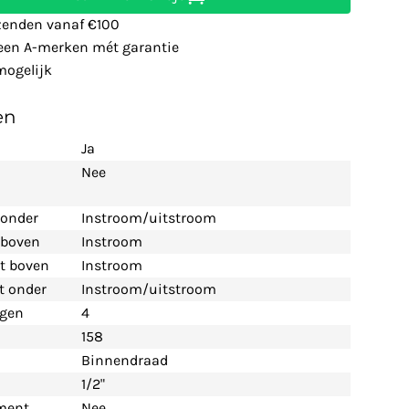
zenden vanaf €100
leen A-merken mét garantie
ogelijk
en
Ja
Nee
 onder
Instroom/uitstroom
t boven
Instroom
nt boven
Instroom
nt onder
Instroom/uitstroom
ngen
4
158
Binnendraad
1/2"
ement
Nee