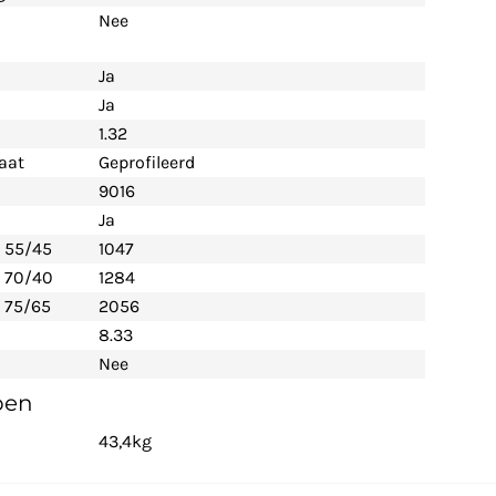
Nee
Ja
Ja
1.32
aat
Geprofileerd
9016
Ja
- 55/45
1047
- 70/40
1284
 75/65
2056
8.33
Nee
pen
43,4kg