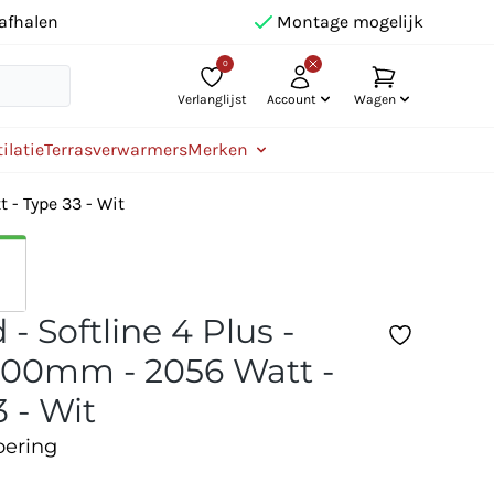
afhalen
Montage mogelijk
0
Verlanglijst
Account
Wagen
ilatie
Terrasverwarmers
Merken
 - Type 33 - Wit
- Softline 4 Plus -
00mm - 2056 Watt -
 - Wit
oering