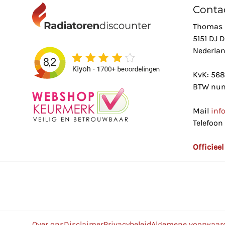
Conta
Thomas 
5151 DJ 
Nederla
KvK: 56
BTW num
Mail
inf
Telefoon
Officiee
Over ons
Disclaimer
Privacybeleid
Algemene voorwaar