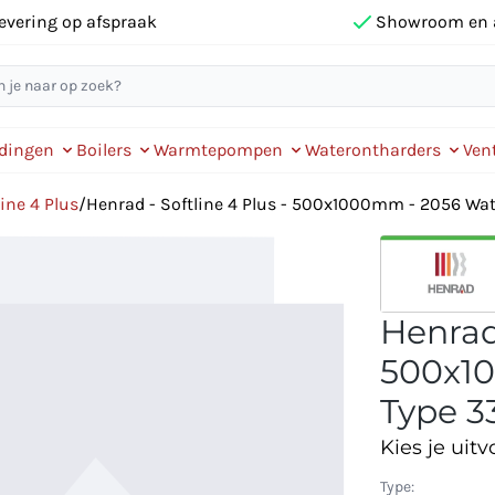
evering op afspraak
Showroom en 
idingen
Boilers
Warmtepompen
Waterontharders
Vent
ine 4 Plus
/
Henrad - Softline 4 Plus - 500x1000mm - 2056 Watt
Henrad 
500x10
Type 33
Kies je uitv
Type: