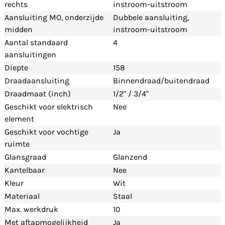
rechts
instroom-uitstroom
Aansluiting MO, onderzijde
Dubbele aansluiting,
midden
instroom-uitstroom
Aantal standaard
4
aansluitingen
Diepte
158
Draadaansluiting
Binnendraad/buitendraad
Draadmaat (inch)
1/2" / 3/4"
Geschikt voor elektrisch
Nee
element
Geschikt voor vochtige
Ja
ruimte
Glansgraad
Glanzend
Kantelbaar
Nee
Kleur
Wit
Materiaal
Staal
Max. werkdruk
10
Met aftapmogelijkheid
Ja