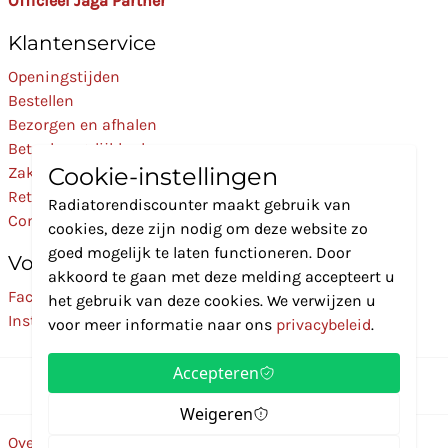
Officieel Jaga Partner
Klantenservice
Openingstijden
Bestellen
Bezorgen en afhalen
Betaalmogelijkheden
Cookie-instellingen
Zakelijk
Retourneren
Radiatorendiscounter maakt gebruik van
Contact
cookies, deze zijn nodig om deze website zo
goed mogelijk te laten functioneren. Door
Volg Ons
akkoord te gaan met deze melding accepteert u
Facebook
het gebruik van deze cookies. We verwijzen u
Instagram
voor meer informatie naar ons
privacybeleid
.
Accepteren
Weigeren
Over ons
Disclaimer
Privacybeleid
Algemene voorwaarden