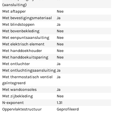
(aansluiting)
Met aftapper
Nee
Met bevestigingsmateriaal
Ja
Met blindstoppen
Ja
Met bovenbekleding
Nee
Met eenpuntsaansluiting
Nee
Met elektrisch element
Nee
Met handdoekhouder
Nee
Met handdoekuitsparing
Nee
Met ontluchter
Ja
Met ontluchtingsaansluiting
Ja
Met thermostatisch ventiel
Ja
geïntegreerd
Met wandconsoles
Ja
Met zijbekleding
Nee
N-exponent
1.31
Oppervlaktestructuur
Geprofileerd