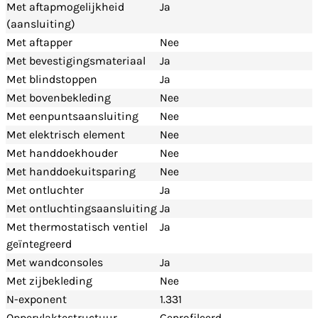
Met aftapmogelijkheid
Ja
(aansluiting)
Met aftapper
Nee
Met bevestigingsmateriaal
Ja
Met blindstoppen
Ja
Met bovenbekleding
Nee
Met eenpuntsaansluiting
Nee
Met elektrisch element
Nee
Met handdoekhouder
Nee
Met handdoekuitsparing
Nee
Met ontluchter
Ja
Met ontluchtingsaansluiting
Ja
Met thermostatisch ventiel
Ja
geïntegreerd
Met wandconsoles
Ja
Met zijbekleding
Nee
N-exponent
1.331
Oppervlaktestructuur
Geprofileerd