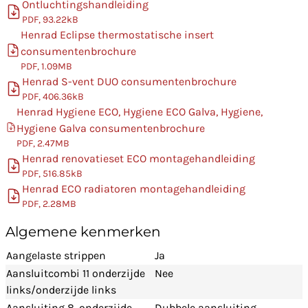
Ontluchtingshandleiding
PDF, 93.22kB
Henrad Eclipse thermostatische insert
consumentenbrochure
PDF, 1.09MB
Henrad S-vent DUO consumentenbrochure
PDF, 406.36kB
Henrad Hygiene ECO, Hygiene ECO Galva, Hygiene,
Hygiene Galva consumentenbrochure
PDF, 2.47MB
Henrad renovatieset ECO montagehandleiding
PDF, 516.85kB
Henrad ECO radiatoren montagehandleiding
PDF, 2.28MB
Algemene kenmerken
Aangelaste strippen
Ja
Aansluitcombi 11 onderzijde
Nee
links/onderzijde links
Aansluiting 8, onderzijde
Dubbele aansluiting,