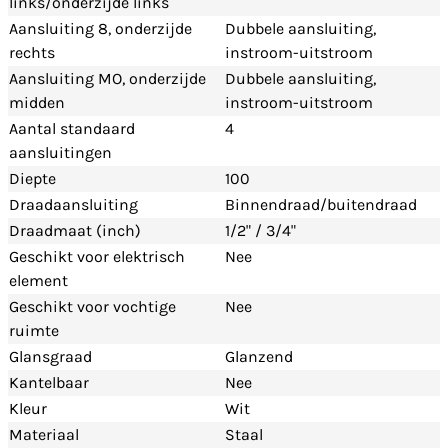
links/onderzijde links
Aansluiting 8, onderzijde
Dubbele aansluiting,
rechts
instroom-uitstroom
Aansluiting MO, onderzijde
Dubbele aansluiting,
midden
instroom-uitstroom
Aantal standaard
4
aansluitingen
Diepte
100
Draadaansluiting
Binnendraad/buitendraad
Draadmaat (inch)
1/2" / 3/4"
Geschikt voor elektrisch
Nee
element
Geschikt voor vochtige
Nee
ruimte
Glansgraad
Glanzend
Kantelbaar
Nee
Kleur
Wit
Materiaal
Staal