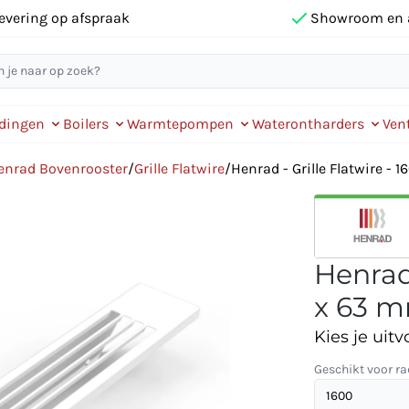
evering op afspraak
Showroom en 
idingen
Boilers
Warmtepompen
Waterontharders
Vent
enrad Bovenrooster
/
Grille Flatwire
/
Henrad - Grille Flatwire - 1
Henrad 
x 63 mm
Kies je uitv
Geschikt voor ra