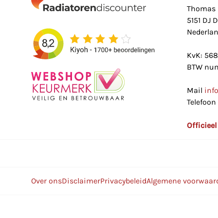
Thomas 
5151 DJ 
Nederla
KvK: 56
BTW num
Mail
inf
Telefoon
Officiee
Over ons
Disclaimer
Privacybeleid
Algemene voorwaar