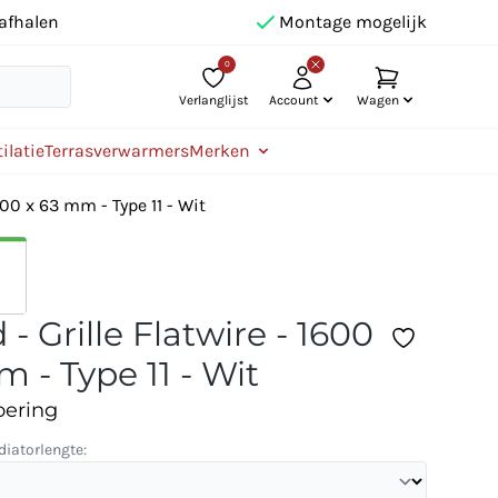
afhalen
Montage mogelijk
0
Verlanglijst
Account
Wagen
ilatie
Terrasverwarmers
Merken
600 x 63 mm - Type 11 - Wit
- Grille Flatwire - 1600
 - Type 11 - Wit
oering
diatorlengte: