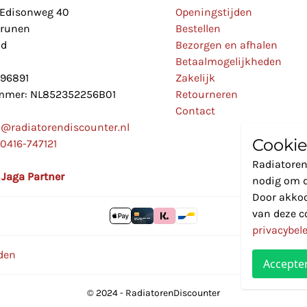
Edisonweg 40
Openingstijden
Drunen
Bestellen
nd
Bezorgen en afhalen
Betaalmogelijkheden
896891
Zakelijk
mer: NL852352256B01
Retourneren
Contact
o@radiatorendiscounter.nl
Cookie
0416-747121
Radiatoren
l Jaga Partner
nodig om d
Door akkoo
van deze c
privacybel
den
Accepte
© 2024 - RadiatorenDiscounter