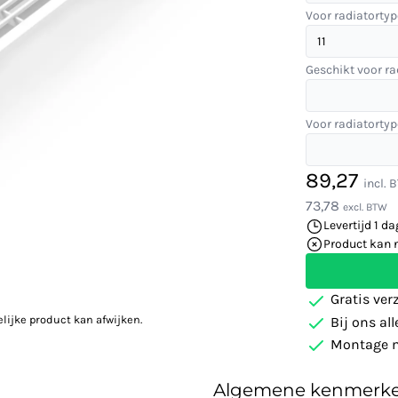
Voor radiatortyp
Geschikt voor ra
Voor radiatortyp
89,27
incl. 
73,78
excl. BTW
Levertijd 1 da
Product kan 
Gratis ver
elijke product kan afwijken.
Bij ons al
Montage m
Algemene kenmerk