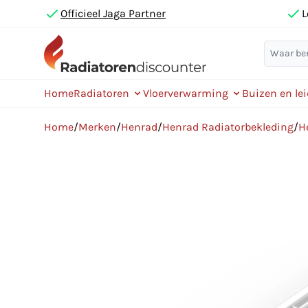
Officieel Jaga Partner
L
Home
Radiatoren
Vloerverwarming
Buizen en le
Home
/
Merken
/
Henrad
/
Henrad Radiatorbekleding
/
H