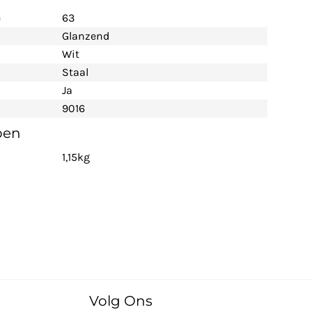
e
63
Glanzend
Wit
Staal
Ja
9016
pen
1,15kg
Volg Ons