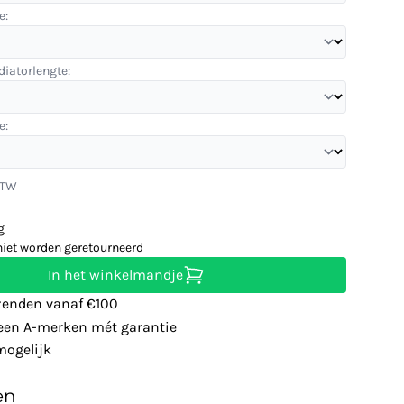
e:
diatorlengte:
e:
BTW
g
niet worden geretourneerd
In het winkelmandje
zenden vanaf €100
leen A-merken mét garantie
ogelijk
en