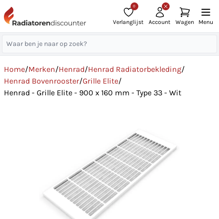
0
Verlanglijst
Account
Wagen
Menu
Home
/
Merken
/
Henrad
/
Henrad Radiatorbekleding
/
Henrad Bovenrooster
/
Grille Elite
/
Henrad - Grille Elite - 900 x 160 mm - Type 33 - Wit