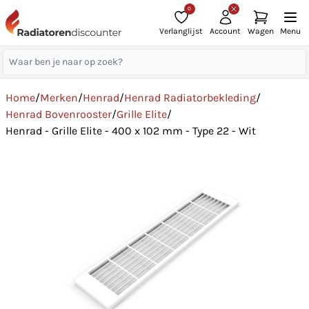
0
Verlanglijst
Account
Wagen
Menu
Home
/
Merken
/
Henrad
/
Henrad Radiatorbekleding
/
Henrad Bovenrooster
/
Grille Elite
/
Henrad - Grille Elite - 400 x 102 mm - Type 22 - Wit