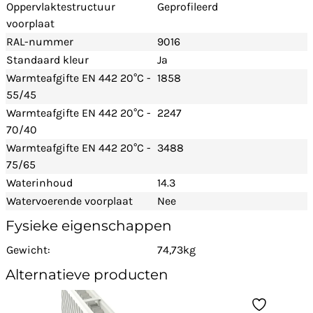
Oppervlaktestructuur
Geprofileerd
voorplaat
RAL-nummer
9016
Standaard kleur
Ja
Warmteafgifte EN 442 20°C -
1858
55/45
Warmteafgifte EN 442 20°C -
2247
70/40
Warmteafgifte EN 442 20°C -
3488
75/65
Waterinhoud
14.3
Watervoerende voorplaat
Nee
Fysieke eigenschappen
Gewicht:
74,73kg
Alternatieve producten