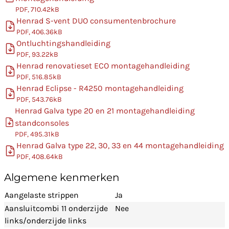
PDF, 710.42kB
Henrad S-vent DUO consumentenbrochure
PDF, 406.36kB
Ontluchtingshandleiding
PDF, 93.22kB
Henrad renovatieset ECO montagehandleiding
PDF, 516.85kB
Henrad Eclipse - R4250 montagehandleiding
PDF, 543.76kB
Henrad Galva type 20 en 21 montagehandleiding
standconsoles
PDF, 495.31kB
Henrad Galva type 22, 30, 33 en 44 montagehandleiding
PDF, 408.64kB
Algemene kenmerken
Aangelaste strippen
Ja
Aansluitcombi 11 onderzijde
Nee
links/onderzijde links