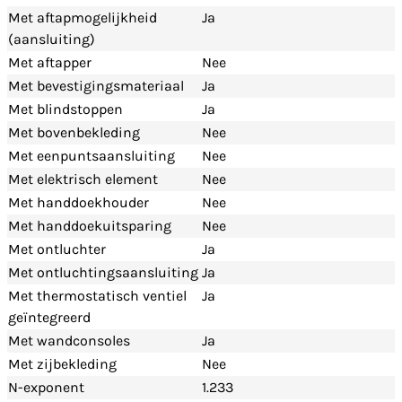
Met aftapmogelijkheid
Ja
(aansluiting)
Met aftapper
Nee
Met bevestigingsmateriaal
Ja
Met blindstoppen
Ja
Met bovenbekleding
Nee
Met eenpuntsaansluiting
Nee
Met elektrisch element
Nee
Met handdoekhouder
Nee
Met handdoekuitsparing
Nee
Met ontluchter
Ja
Met ontluchtingsaansluiting
Ja
Met thermostatisch ventiel
Ja
geïntegreerd
Met wandconsoles
Ja
Met zijbekleding
Nee
N-exponent
1.233