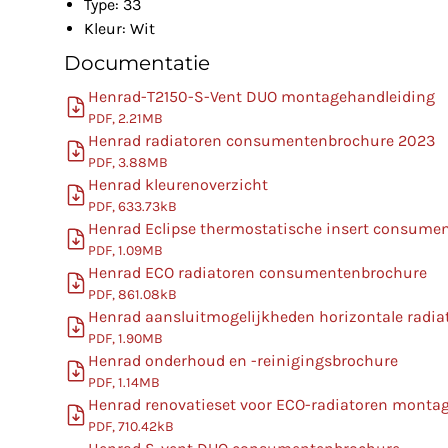
Type: 33
Kleur: Wit
Documentatie
Henrad-T2150-S-Vent DUO montagehandleiding
PDF, 2.21MB
Henrad radiatoren consumentenbrochure 2023
PDF, 3.88MB
Henrad kleurenoverzicht
PDF, 633.73kB
Henrad Eclipse thermostatische insert consume
PDF, 1.09MB
Henrad ECO radiatoren consumentenbrochure
PDF, 861.08kB
Henrad aansluitmogelijkheden horizontale radia
PDF, 1.90MB
Henrad onderhoud en -reinigingsbrochure
PDF, 1.14MB
Henrad renovatieset voor ECO-radiatoren monta
PDF, 710.42kB