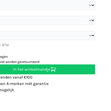
l. BTW
dagen
niet worden geretourneerd
In het winkelmandje
zenden vanaf €100
leen A-merken mét garantie
ogelijk