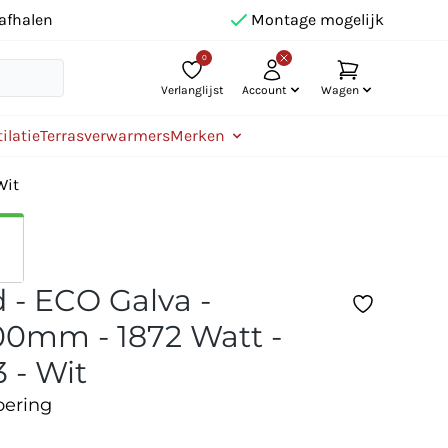
afhalen
Montage mogelijk
0
Verlanglijst
Account
Wagen
ilatie
Terrasverwarmers
Merken
Wit
 - ECO Galva -
0mm - 1872 Watt -
 - Wit
oering