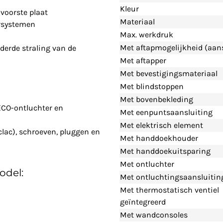
Kleur
voorste plaat
Materiaal
rsystemen
Max. werkdruk
Met aftapmogelijkheid (aans
derde straling van de
Met aftapper
Met bevestigingsmateriaal
Met blindstoppen
Met bovenbekleding
ECO-ontluchter en
Met eenpuntsaansluiting
Met elektrisch element
clac), schroeven, pluggen en
Met handdoekhouder
Met handdoekuitsparing
Met ontluchter
odel:
Met ontluchtingsaansluitin
Met thermostatisch ventiel
geïntegreerd
Met wandconsoles