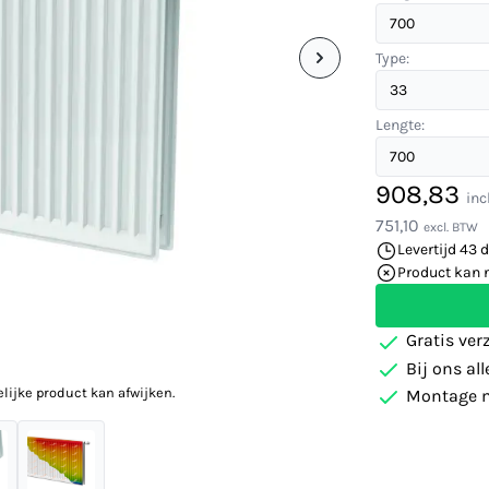
Type:
Lengte:
908,83
inc
751,10
excl. BTW
Levertijd 43 
Product kan 
Gratis ver
Bij ons al
elijke product kan afwijken.
Montage m