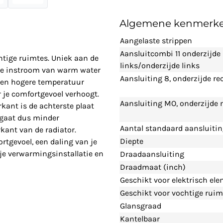
Algemene kenmerk
Aangelaste strippen
Aansluitcombi 11 onderzijde
htige ruimtes. Uniek aan de
links/onderzijde links
cte instroom van warm water
Aansluiting 8, onderzijde re
 een hogere temperatuur
 je comfortgevoel verhoogt.
Aansluiting MO, onderzijde
kant is de achterste plaat
 gaat dus minder
Aantal standaard aansluiti
kant van de radiator.
Diepte
tgevoel, een daling van je
 je verwarmingsinstallatie en
Draadaansluiting
Draadmaat (inch)
Geschikt voor elektrisch el
Geschikt voor vochtige ruim
Glansgraad
Kantelbaar