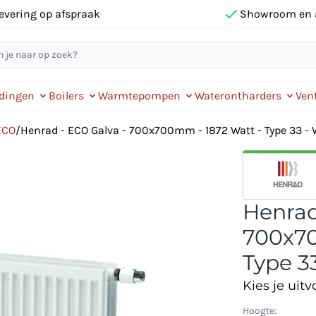
evering op afspraak
Showroom en 
idingen
Boilers
Warmtepompen
Waterontharders
Vent
ECO
/
Henrad - ECO Galva - 700x700mm - 1872 Watt - Type 33 - 
Henrad
700x70
Type 33
Kies je uitv
Hoogte: