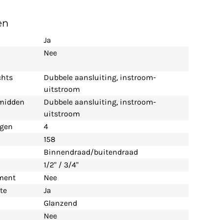
en
Ja
Nee
chts
Dubbele aansluiting, instroom-
uitstroom
 midden
Dubbele aansluiting, instroom-
uitstroom
ngen
4
158
Binnendraad/buitendraad
1/2" / 3/4"
ement
Nee
te
Ja
Glanzend
Nee