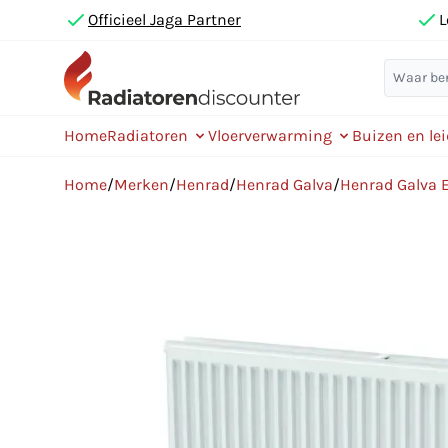
Officieel Jaga Partner
L
Home
Radiatoren
Vloerverwarming
Buizen en le
Home
/
Merken
/
Henrad
/
Henrad Galva
/
Henrad Galva 