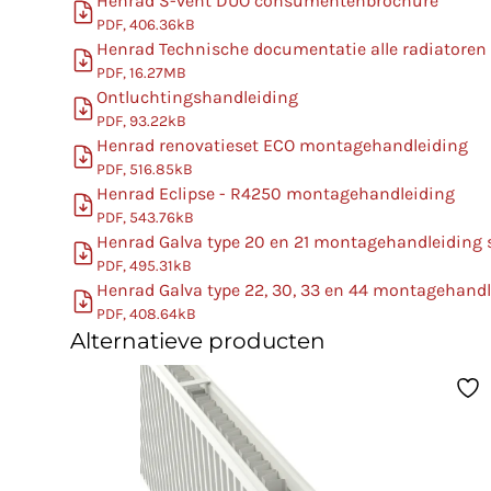
Henrad S-vent DUO consumentenbrochure
PDF, 406.36kB
Henrad Technische documentatie alle radiatoren
PDF, 16.27MB
Ontluchtingshandleiding
PDF, 93.22kB
Henrad renovatieset ECO montagehandleiding
PDF, 516.85kB
Henrad Eclipse - R4250 montagehandleiding
PDF, 543.76kB
Henrad Galva type 20 en 21 montagehandleiding
PDF, 495.31kB
Henrad Galva type 22, 30, 33 en 44 montagehand
PDF, 408.64kB
Alternatieve producten