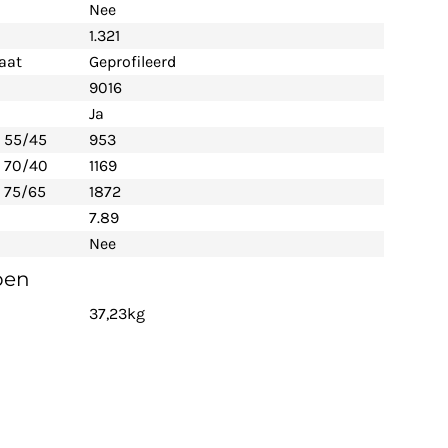
Nee
1.321
aat
Geprofileerd
9016
Ja
- 55/45
953
- 70/40
1169
 75/65
1872
7.89
Nee
pen
37,23kg