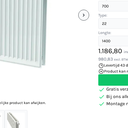
Type:
Lengte:
1.186,80
in
980,83
excl. BT
Levertijd 43 
Product kan 
Gratis ver
Bij ons al
elijke product kan afwijken.
Montage m