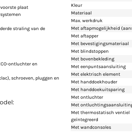
Kleur
voorste plaat
Materiaal
rsystemen
Max. werkdruk
Met aftapmogelijkheid (aans
derde straling van de
Met aftapper
Met bevestigingsmateriaal
Met blindstoppen
Met bovenbekleding
ECO-ontluchter en
Met eenpuntsaansluiting
Met elektrisch element
clac), schroeven, pluggen en
Met handdoekhouder
Met handdoekuitsparing
Met ontluchter
odel:
Met ontluchtingsaansluitin
Met thermostatisch ventiel
geïntegreerd
Met wandconsoles