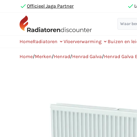
Officieel Jaga Partner
L
Home
Radiatoren
Vloerverwarming
Buizen en le
Home
/
Merken
/
Henrad
/
Henrad Galva
/
Henrad Galva 