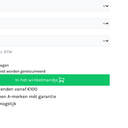
cl. BTW
W
dagen
niet worden geretourneerd
In het winkelmandje
zenden vanaf €100
leen A-merken mét garantie
ogelijk