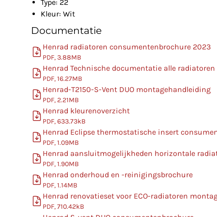
Type: 22
Kleur: Wit
Documentatie
Henrad radiatoren consumentenbrochure 2023
PDF, 3.88MB
Henrad Technische documentatie alle radiatoren
PDF, 16.27MB
Henrad-T2150-S-Vent DUO montagehandleiding
PDF, 2.21MB
Henrad kleurenoverzicht
PDF, 633.73kB
Henrad Eclipse thermostatische insert consume
PDF, 1.09MB
Henrad aansluitmogelijkheden horizontale radia
PDF, 1.90MB
Henrad onderhoud en -reinigingsbrochure
PDF, 1.14MB
Henrad renovatieset voor ECO-radiatoren monta
PDF, 710.42kB