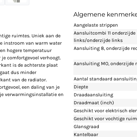
Algemene kenmerk
Aangelaste strippen
Aansluitcombi 11 onderzijde
htige ruimtes. Uniek aan de
links/onderzijde links
cte instroom van warm water
Aansluiting 8, onderzijde re
 een hogere temperatuur
 je comfortgevoel verhoogt.
Aansluiting MO, onderzijde
kant is de achterste plaat
 gaat dus minder
Aantal standaard aansluiti
kant van de radiator.
Diepte
tgevoel, een daling van je
 je verwarmingsinstallatie en
Draadaansluiting
Draadmaat (inch)
Geschikt voor elektrisch el
Geschikt voor vochtige ruim
Glansgraad
Kantelbaar