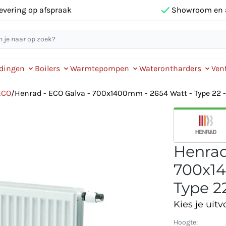
evering op afspraak
Showroom en 
idingen
Boilers
Warmtepompen
Waterontharders
Vent
ECO
/
Henrad - ECO Galva - 700x1400mm - 2654 Watt - Type 22 -
Henrad
700x14
Type 22
Kies je uitv
Hoogte: