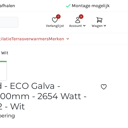
afhalen
Montage mogelijk
0
Verlanglijst
Account
Wagen
ilatie
Terrasverwarmers
Merken
 Wit
 - ECO Galva -
00mm - 2654 Watt -
 - Wit
oering