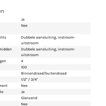
en
Ja
Nee
chts
Dubbele aansluiting, instroom-
uitstroom
 midden
Dubbele aansluiting, instroom-
uitstroom
ngen
4
100
Binnendraad/buitendraad
1/2" / 3/4"
ement
Nee
te
Ja
Glanzend
Nee