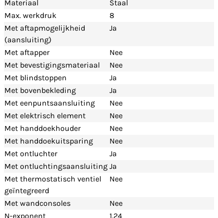
Materiaal
Staal
Max. werkdruk
8
Met aftapmogelijkheid
Ja
(aansluiting)
Met aftapper
Nee
Met bevestigingsmateriaal
Nee
Met blindstoppen
Ja
Met bovenbekleding
Ja
Met eenpuntsaansluiting
Nee
Met elektrisch element
Nee
Met handdoekhouder
Nee
Met handdoekuitsparing
Nee
Met ontluchter
Ja
Met ontluchtingsaansluiting
Ja
Met thermostatisch ventiel
Nee
geïntegreerd
Met wandconsoles
Nee
N-exponent
1.24