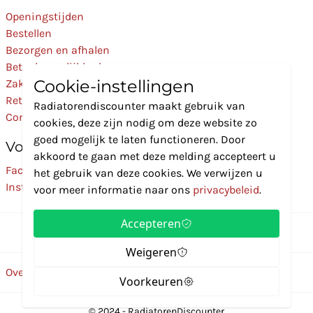
Openingstijden
Bestellen
Bezorgen en afhalen
Betaalmogelijkheden
Cookie-instellingen
Zakelijk
Retourneren
Radiatorendiscounter maakt gebruik van
Contact
cookies, deze zijn nodig om deze website zo
goed mogelijk te laten functioneren. Door
Volg Ons
akkoord te gaan met deze melding accepteert u
Facebook
het gebruik van deze cookies. We verwijzen u
Instagram
voor meer informatie naar ons
privacybeleid
.
Accepteren
Weigeren
Over ons
Disclaimer
Privacybeleid
Algemene voorwaarden
Voorkeuren
© 2024 - RadiatorenDiscounter